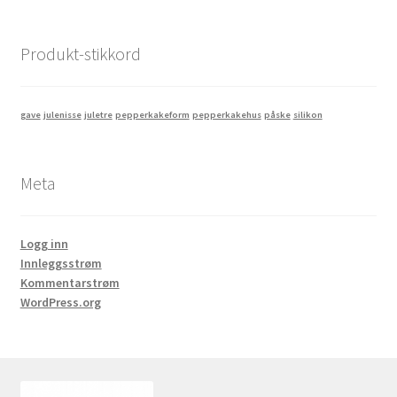
Produkt-stikkord
gave
julenisse
juletre
pepperkakeform
pepperkakehus
påske
silikon
Meta
Logg inn
Innleggsstrøm
Kommentarstrøm
WordPress.org