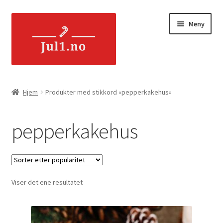
Hopp
Hopp
Meny
til
til
navigasjon
innhold
Hjem
Hjem
Produkter med stikkord «pepperkakehus»
Handlekurv
pepperkakehus
Min konto
Om oss
Viser det ene resultatet
Blogg
Frakt og levering