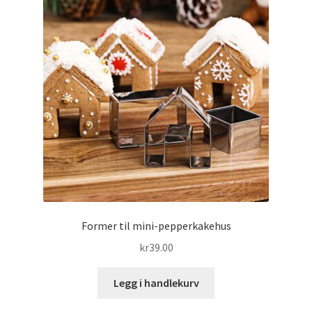
Salgsbetingelser
Til kassen
Vipps Checkout
Former til mini-pepperkakehus
kr
39.00
Legg i handlekurv