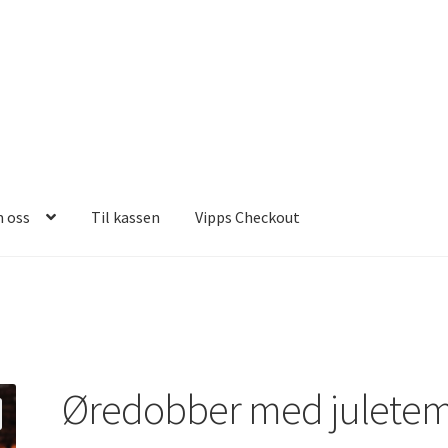
 oss
Til kassen
Vipps Checkout
n
Vipps Checkout
Øredobber med julete