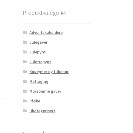
Produktkategorier
Adventskalendere
Julegaver
Julepynt
Juletrepynt
Kostymer og tilbehør
Matlaging
Morsomme gaver
Påske
Ukategorisert