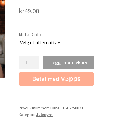
kr
49.00
Metal Color
Øredobber
Legg i handlekurv
med
juletema
antall
Produktnummer:
1005001615758871
Kategori:
Julepynt