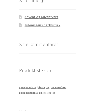
Siste innlegg
Advent og adventvers
Julenissens nettbutikk
Siste kommentarer
Produkt-stikkord
gave
julenisse
juletre
pepperkakeform
pepperkakehus
påske
silikon