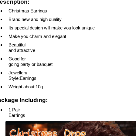
scription:
Christmas Earrings
Brand new and high quality
Its special design will make you look unique
Make you charm and elegant
Beautiful
and attractive
Good for
going party or banquet
Jewellery
Style:Earrings
Weight about:10g
ckage Including:
1 Pair
Earrings