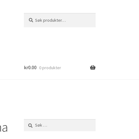
Søk
Søk
etter:
kr
0.00
0 produkter
ma
Søk
etter: