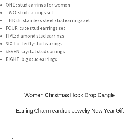
ONE :
stud earrings for women
TWO:
stud earrings set
THREE:
stainless steel stud earrings set
FOUR:
cute stud earrings set
FIVE:
diamond stud earrings
SIX:
butterfly stud earrings
SEVEN:
crystal stud earrings
EIGHT:
big stud earrings
Women Christmas Hook Drop Dangle
Earring Charm eardrop Jewelry New Year Gift